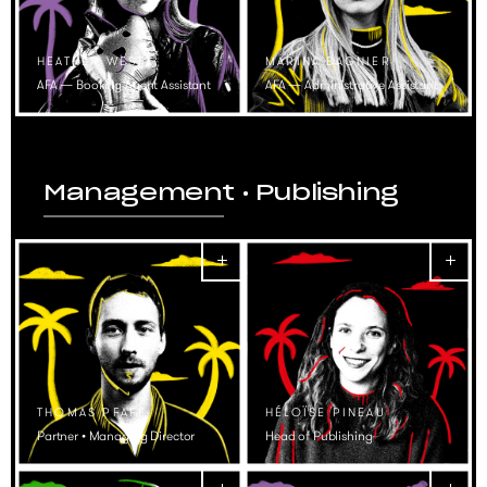
HEATHER WEST
MARINA BAGNIER
AFA — Booking Agent Assistant
AFA — Administrative Assistant
Management • Publishing
THOMAS PFAFF
HÉLOÏSE PINEAU
Partner • Managing Director
Head of Publishing