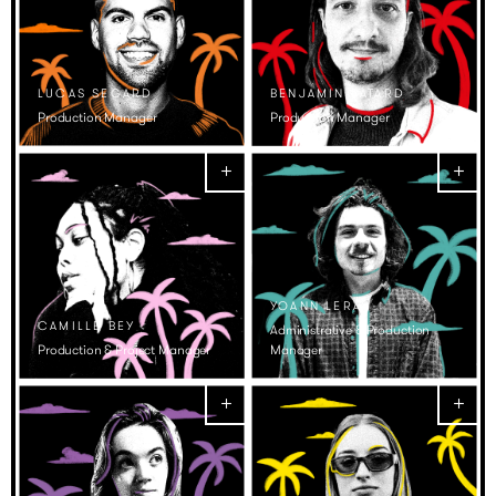
LUCAS SEGARD
BENJAMIN BATARD
Production Manager
Production Manager
YOANN LERAY
CAMILLE BEY
Administrative & Production
Production & Project Manager
Manager