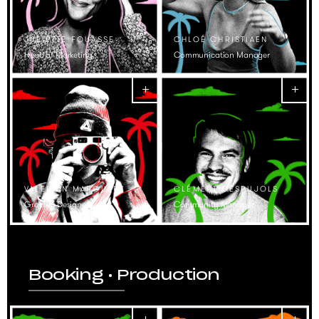
JULIETTE FOUASSE
CHLOÉ CHRISTIAEN
Head of Marketing
Communication Manager
VALERIAN MARGUERY
CLÉMENT DESPUJOLS
Graphic Designer
Community Manager
Booking • Production