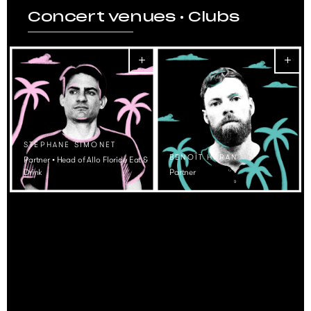
Concert venues • Clubs
STÉPHANE SIMONET
BENOÎT HARAN
Partner • Head of Allo Floride Eat &
Drink
Partner