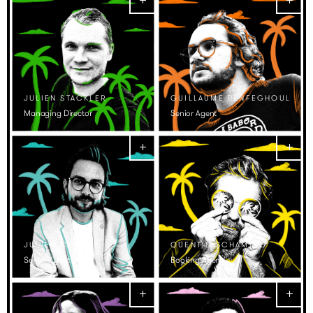
JULIEN STACKLER
GUILLAUME BENFEGHOUL
Managing Director
Senior Agent
JULIEN CORRE
QUENTIN SCHAMING
Senior Agent
Booking Agent