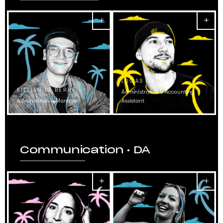
LUCAS GROS
KILLIAN LE BERRE
Administrative & Accounting
Administrative Manager
Assistant
Communication • DA