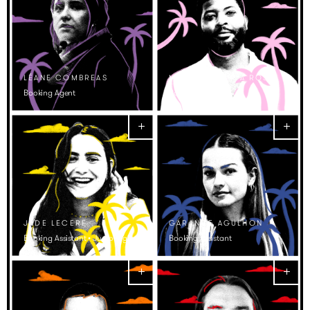
LÉANE COMBREAS
MICKY FARIA DA ROSA
Booking Agent
Booking agent
JADE LECERF
GARANCE AGULHON
Booking Assistant • Junior Agent
Booking Assistant