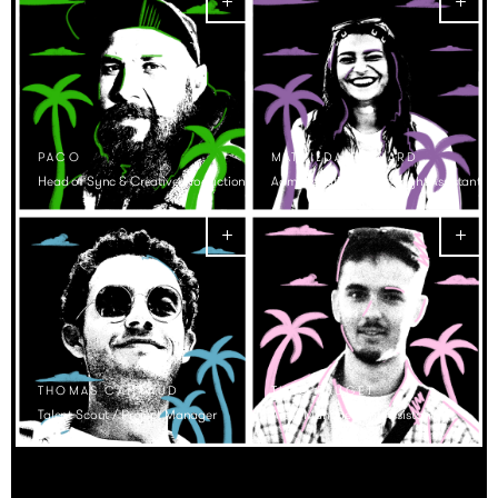
PACO
MATHILDA BESNARD
Head of Sync & Creative Production
Administrative & Copyright Assistant
THOMAS CAILLAUD
THÉO PAUGET
Talent Scout / Project Manager
Artist Management Assistant