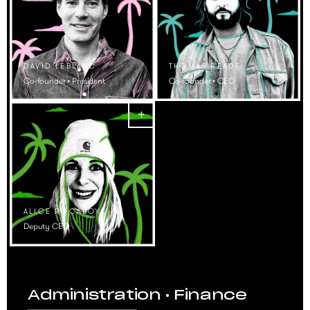
DAVID LEBLANC
THOMAS READE
Co-founder • President
Co-founder • CEO
ALICE ROCABOY
Deputy CEO
Administration • Finance