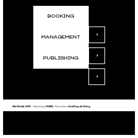
BOOKING
MANAGEMENT
PUBLISHING
Allo Floride 2019
Website by
FCINQ
- Illustrations
Geoffroy de Crécy