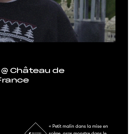
e @ Château de
France
« Petit malin dans la mise en
scène, gros monstre dans le