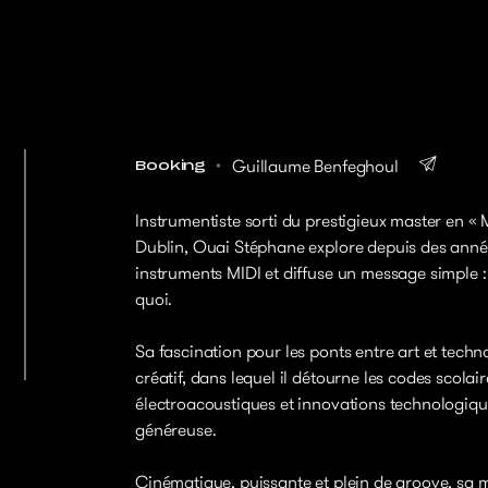
Guillaume Benfeghoul
Booking
Instrumentiste sorti du prestigieux master en «
Dublin, Ouai Stéphane explore depuis des années
instruments MIDI et diffuse un message simple :
quoi.
Sa fascination pour les ponts entre art et techno
créatif, dans lequel il détourne les codes scolai
électroacoustiques et innovations technologiq
généreuse.
Cinématique, puissante et plein de groove, sa 